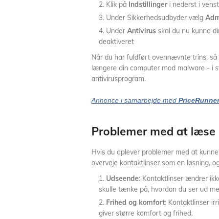
Klik på
Indstillinger
i nederst i venst
Under Sikkerhedsudbyder vælg
Adm
Under
Antivirus
skal du nu kunne di
deaktiveret
Når du har fuldført ovennævnte trins, så
længere din computer mod malware - i st
antivirusprogram.
Annonce i samarbejde med
PriceRunne
Problemer med at læse
Hvis du oplever problemer med at kunne 
overveje kontaktlinser som en løsning, og 
Udseende
: Kontaktlinser ændrer ik
skulle tænke på, hvordan du ser ud med
Frihed og komfort
: Kontaktlinser irr
giver større komfort og frihed.