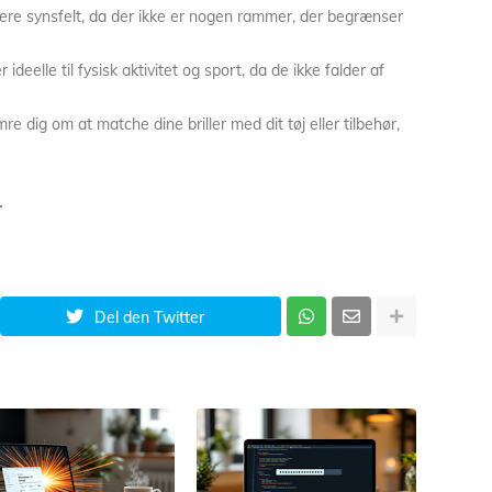
edere synsfelt, da der ikke er nogen rammer, der begrænser
r ideelle til fysisk aktivitet og sport, da de ikke falder af
e dig om at matche dine briller med dit tøj eller tilbehør,
r
Del den Twitter