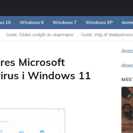
s 10
Windows 8
Windows 7
Windows XP
Anme
Guide: Sådan undgår du skærmøjne
Guide: Valg af blækpatroner 
Annon
res Microsoft
Annon
virus i Windows 11
MES