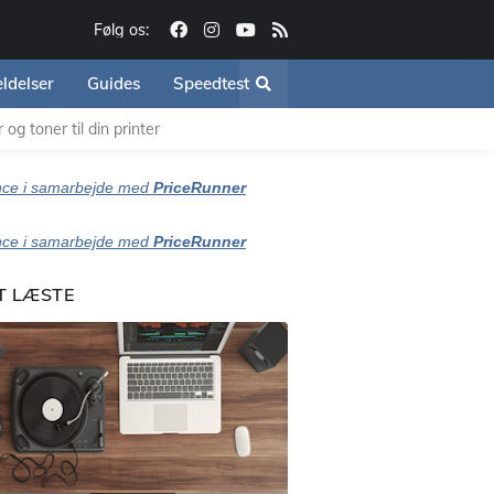
Følg os:
ldelser
Guides
Speedtest
og toner til din printer
ce i samarbejde med
PriceRunner
ce i samarbejde med
PriceRunner
T LÆSTE