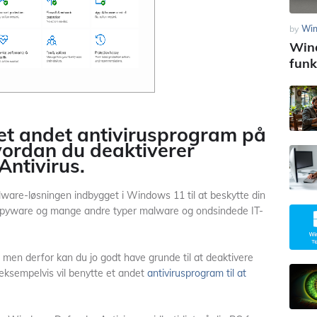
by
Wi
Wind
funk
et andet antivirusprogram på
hvordan du deaktiverer
ntivirus.
lware-løsningen indbygget i Windows 11 til at beskytte din
spyware og mange andre typer malware og ondsindede IT-
, men derfor kan du jo godt have grunde til at deaktivere
ksempelvis vil benytte et andet
antivirusprogram til at