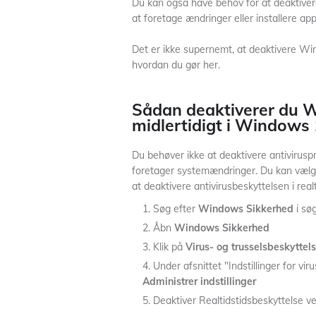
Du kan også have behov for at deaktiver
at foretage ændringer eller installere 
Det er ikke supernemt, at deaktivere Wi
hvordan du gør her.
Sådan deaktiverer du 
midlertidigt i Windows
Du behøver ikke at deaktivere antiviru
foretager systemændringer. Du kan vælge 
at deaktivere antivirusbeskyttelsen i re
Søg efter
Windows Sikkerhed
i søg
Åbn
Windows Sikkerhed
Klik på
Virus- og trusselsbeskyttel
Under afsnittet "Indstillinger for vir
Administrer indstillinger
Deaktiver Realtidstidsbeskyttelse ve