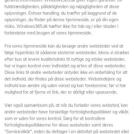
generel information. Windows365.dk giver ingen garantier for
fuldstændigheden, pålideligheden og nøjagtigheden af ​​disse
oplysninger. Enhver handling, du træffer på baggrund af de
oplysninger, du finder på denne hjemmeside, er på din egen
risiko. Windows365.dk hæfter ikke for tab og / eller skader i
forbindelse med brugen af ​​vores hjemmeside.
Fra vores hjemmeside kan du besøge andre websteder ved at
følge hyperlinks til sådanne eksterne websteder. Mens vi stræber
efter kun at levere kvalitetslinks til nyttige og etiske websteder,
har vi ingen kontrol over indholdet og arten af ​​disse websteder.
Disse links til andre websteder antyder ikke en anbefaling for alt
det indhold, der findes på disse websteder. Webstedejere og
indhold kan ændre sig uden varsel og kan forekomme, før vi har
mulighed for at fjerne et link, der er dårligt eller upassende.
Vær også opmærksom på, at når du forlader vores websted, kan
andre websteder have forskellige fortrolighedspolitikker og vilkår,
som er uden for vores kontrol. Sørg for at kontrollere
fortrolighedspolitikkerne for disse websteder samt deres
"Servicevilkår", inden du deltager i en aktivitet på webstedet eller