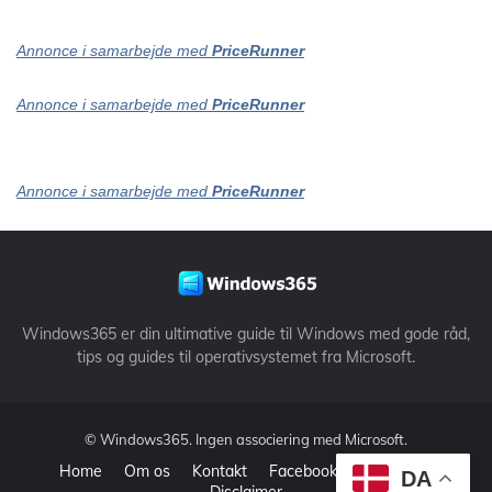
Annonce i samarbejde med
PriceRunner
Annonce i samarbejde med
PriceRunner
Annonce i samarbejde med
PriceRunner
Windows365 er din ultimative guide til Windows med gode råd,
tips og guides til operativsystemet fra Microsoft.
©
Windows365
. Ingen associering med Microsoft.
Home
Om os
Kontakt
Facebook
Datapolitik
DA
Disclaimer