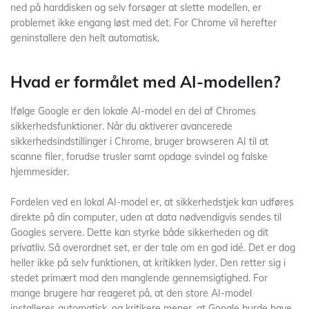
ned på harddisken og selv forsøger at slette modellen, er
problemet ikke engang løst med det. For Chrome vil herefter
geninstallere den helt automatisk.
Hvad er formålet med AI-modellen?
Ifølge Google er den lokale AI-model en del af Chromes
sikkerhedsfunktioner. Når du aktiverer avancerede
sikkerhedsindstillinger i Chrome, bruger browseren AI til at
scanne filer, forudse trusler samt opdage svindel og falske
hjemmesider.
Fordelen ved en lokal AI-model er, at sikkerhedstjek kan udføres
direkte på din computer, uden at data nødvendigvis sendes til
Googles servere. Dette kan styrke både sikkerheden og dit
privatliv. Så overordnet set, er der tale om en god idé. Det er dog
heller ikke på selv funktionen, at kritikken lyder. Den retter sig i
stedet primært mod den manglende gennemsigtighed. For
mange brugere har reageret på, at den store AI-model
installeres automatisk, og kritikere mener, at Google burde have