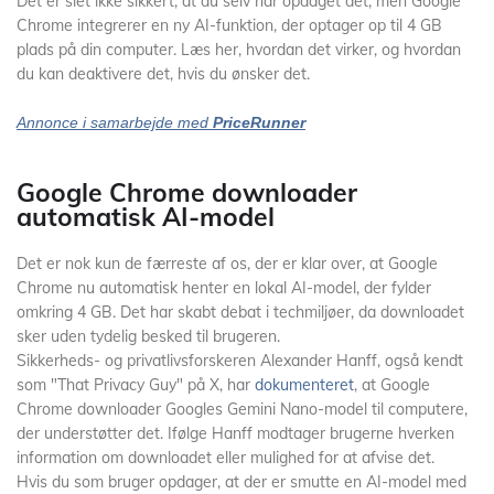
Det er slet ikke sikkert, at du selv har opdaget det, men Google
Chrome integrerer en ny AI-funktion, der optager op til 4 GB
plads på din computer. Læs her, hvordan det virker, og hvordan
du kan deaktivere det, hvis du ønsker det.
Annonce i samarbejde med
PriceRunner
Google Chrome downloader
automatisk AI-model
Det er nok kun de færreste af os, der er klar over, at Google
Chrome nu automatisk henter en lokal AI-model, der fylder
omkring 4 GB. Det har skabt debat i techmiljøer, da downloadet
sker uden tydelig besked til brugeren.
Sikkerheds- og privatlivsforskeren Alexander Hanff, også kendt
som "That Privacy Guy" på X, har
dokumenteret
, at Google
Chrome downloader Googles Gemini Nano-model til computere,
der understøtter det. Ifølge Hanff modtager brugerne hverken
information om downloadet eller mulighed for at afvise det.
Hvis du som bruger opdager, at der er smutte en AI-model med