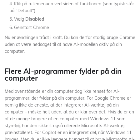
Klik på rullemenuen ved siden af funktionen (som typisk står
på "Default")
Vælg
Disabled
Genstart Chrome
Nu er ændringen trådt i kraft. Du kan derfor stadig bruge Chrome
uden at være nødsaget til at have AI-modellen aktiv på din
computer.
Flere AI-programmer fylder på din
computer
Med ovenstående er din computer dog ikke renset for AI-
programmer, der fylder på din computer. For Google Chrome er
nemlig ikke de eneste, at der integrerer AI-værktøj på din
computer - måske helt uden, at du er klar over det. Hvis du er en
af de mange brugere af en computer med Windows 11 som
styretøj, har den sikkert også allerede Microsofts AI-værktøj
præinstalleret. For Copilot er en integreret del, når Windows 11
bruges. Men du er ikke længere tvunget til at have Microsofts AI-