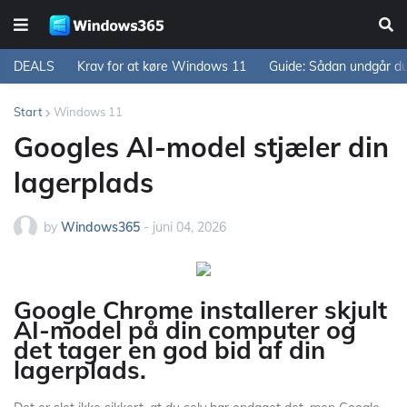
DEALS
Krav for at køre Windows 11
Guide: Sådan undgår d
Start
Windows 11
Googles AI-model stjæler din
lagerplads
by
Windows365
-
juni 04, 2026
Google Chrome installerer skjult
AI-model på din computer og
det tager en god bid af din
lagerplads.