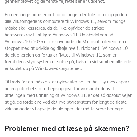
gennemprøvet og de første fejlrettelser er udsendt.
På den lange bane er det rigtig meget der tale for at opgradere
alle virksomgedens computere til Windows 11, selvom mange
måske skal kasseres, da de ikke opfylder de strikse
hardwarekrav til at køre Windows 11. Udløbsdatoen på
Windows 10 i 2025 er en sovepude, da Microsoft allerede nu er
stoppet med at udvikle og tilføje nye funktioner til Windows 10,
da alt energien og fokus er flyttet til Windows 11, som er
fremtidens styresystem at satse på, hvis din virksomhed allerede
er koblet op på Windows-økosystemet.
Til trods for en måske stor nyinvestering i en helt ny maskinpark
og en potentiel stor arbejdsopgave for virksomhedens IT-
afdelingen med udrulning af Windows 11, er det så absolut vejen
at gå, da fordelene ved det nye styresystem for langt de fleste
virksomheder vil opveje de ulemper, der måtte være her og nu.
Problemer med at læse på skærmen?