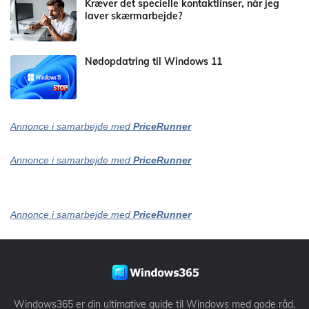
Kræver det specielle kontaktlinser, når jeg
laver skærmarbejde?
Nødopdatring til Windows 11
Annonce i samarbejde med
PriceRunner
Annonce i samarbejde med
PriceRunner
Annonce i samarbejde med
PriceRunner
Windows365 er din ultimative guide til Windows med gode råd,