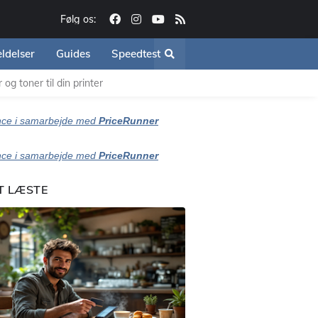
Følg os:
ldelser
Guides
Speedtest
og toner til din printer
ce i samarbejde med
PriceRunner
ce i samarbejde med
PriceRunner
T LÆSTE