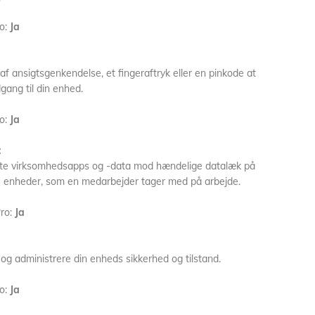
o:
Ja
f ansigtsgenkendelse, et fingeraftryk eller en pinkode at
gang til din enhed.
o:
Ja
:
tte virksomhedsapps og -data mod hændelige datalæk på
 enheder, som en medarbejder tager med på arbejde.
ro:
Ja
og administrere din enheds sikkerhed og tilstand.
o:
Ja