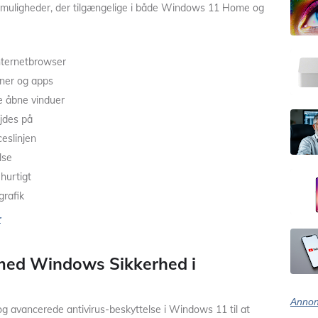
g muligheder, der tilgængelige i både Windows 11 Home og
nternetbrowser
oner og apps
e åbne vinduer
jdes på
ceslinjen
lse
hurtigt
rafik
r
 med Windows Sikkerhed i
Annon
 avancerede antivirus-beskyttelse i Windows 11 til at