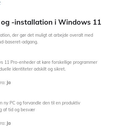
r
og -installation i Windows 11
tion, der gør det muligt at arbejde overalt med
oud-baseret-adgang.
ws 11 Pro-enheder at køre forskellige programmer
elle identiteter adskilt og sikret.
ro:
Ja
n ny PC og forvandle den til en produktiv
g af tid og besvær
ro:
Ja