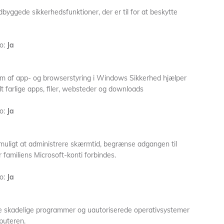
byggede sikkerhedsfunktioner, der er til for at beskytte
o:
Ja
rm af app- og browserstyring i Windows Sikkerhed hjælper
 farlige apps, filer, websteder og downloads
o:
Ja
 muligt at administrere skærmtid, begrænse adgangen til
 familiens Microsoft-konti forbindes.
o:
Ja
re skadelige programmer og uautoriserede operativsystemer
mputeren.