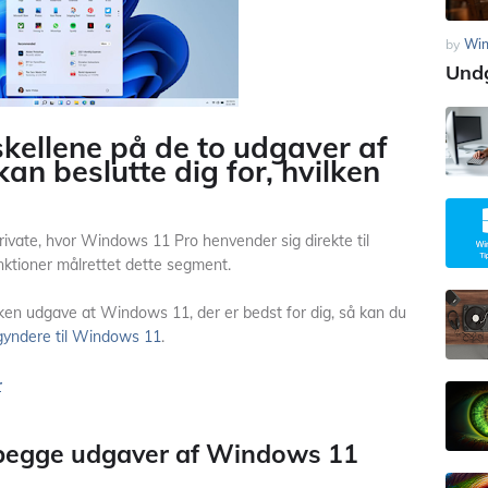
by
Wi
Undg
skellene på de to udgaver af
n beslutte dig for, hvilken
ivate, hvor Windows 11 Pro henvender sig direkte til
ktioner målrettet dette segment.
ilken udgave at Windows 11, der er bedst for dig, så kan du
gyndere til Windows 11
.
r
i begge udgaver af Windows 11