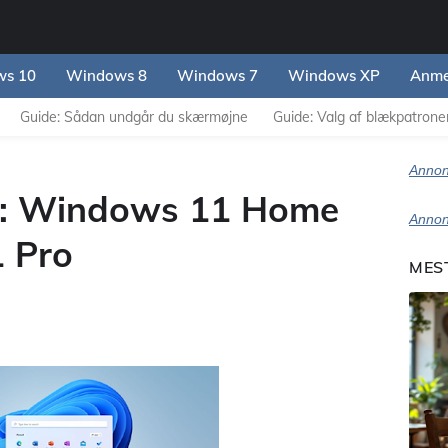
s 10
Windows 8
Windows 7
Windows XP
Anme
Guide: Sådan undgår du skærmøjne
Guide: Valg af blækpatroner 
Annon
: Windows 11 Home
Annon
 Pro
MES