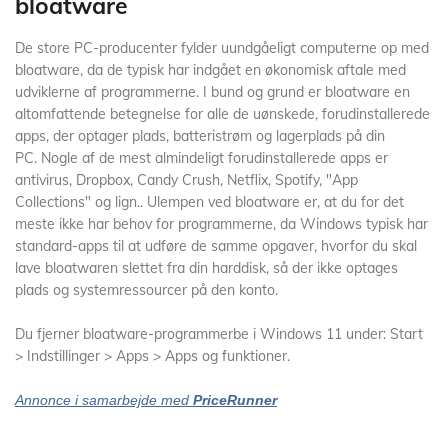
bloatware
De store PC-producenter fylder uundgåeligt computerne op med
bloatware, da de typisk har indgået en økonomisk aftale med
udviklerne af programmerne. I bund og grund er bloatware en
altomfattende betegnelse for alle de uønskede, forudinstallerede
apps, der optager plads, batteristrøm og lagerplads på din
PC. Nogle af de mest almindeligt forudinstallerede apps er
antivirus, Dropbox, Candy Crush, Netflix, Spotify, "App
Collections" og lign.. Ulempen ved bloatware er, at du for det
meste ikke har behov for programmerne, da Windows typisk har
standard-apps til at udføre de samme opgaver, hvorfor du skal
lave bloatwaren slettet fra din harddisk, så der ikke optages
plads og systemressourcer på den konto.
Du fjerner bloatware-programmerbe i Windows 11 under: Start
> Indstillinger > Apps > Apps og funktioner.
Annonce i samarbejde med
PriceRunner