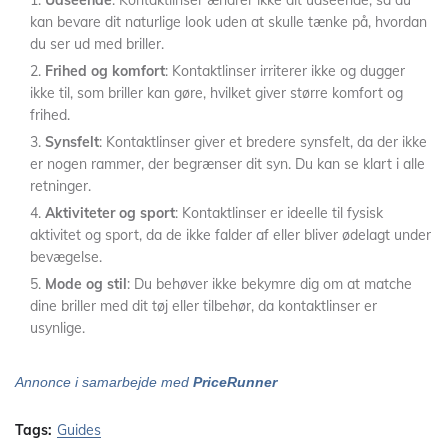
Udseende
: Kontaktlinser ændrer ikke dit udseende, så du
kan bevare dit naturlige look uden at skulle tænke på, hvordan
du ser ud med briller.
Frihed og komfort
: Kontaktlinser irriterer ikke og dugger
ikke til, som briller kan gøre, hvilket giver større komfort og
frihed.
Synsfelt
: Kontaktlinser giver et bredere synsfelt, da der ikke
er nogen rammer, der begrænser dit syn. Du kan se klart i alle
retninger.
Aktiviteter og sport
: Kontaktlinser er ideelle til fysisk
aktivitet og sport, da de ikke falder af eller bliver ødelagt under
bevægelse.
Mode og stil
: Du behøver ikke bekymre dig om at matche
dine briller med dit tøj eller tilbehør, da kontaktlinser er
usynlige.
Annonce i samarbejde med
PriceRunner
Tags:
Guides