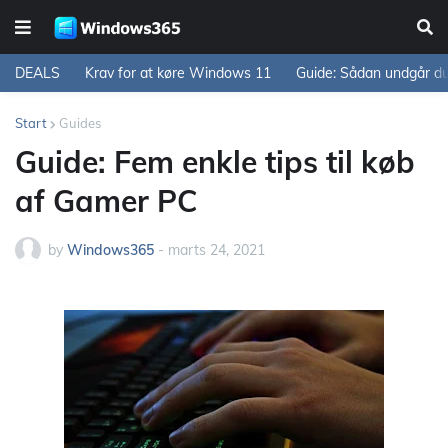
DEALS
Krav for at køre Windows 11
Guide: Sådan undgår d
Start
Guides
Guide: Fem enkle tips til køb
af Gamer PC
by
Windows365
-
marts 24, 2021