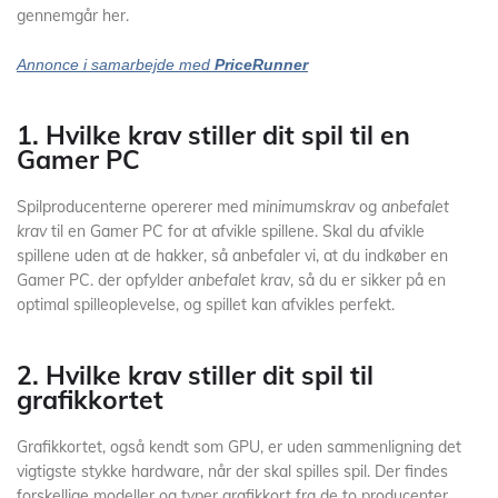
gennemgår her.
Annonce i samarbejde med
PriceRunner
1. Hvilke krav stiller dit spil til en
Gamer PC
Spilproducenterne opererer med
minimumskrav
og
anbefalet
krav
til en Gamer PC for at afvikle spillene. Skal du afvikle
spillene uden at de hakker, så anbefaler vi, at du indkøber en
Gamer PC. der opfylder
anbefalet krav
, så du er sikker på en
optimal spilleoplevelse, og spillet kan afvikles perfekt.
2. Hvilke krav stiller dit spil til
grafikkortet
Grafikkortet, også kendt som GPU, er uden sammenligning det
vigtigste stykke hardware, når der skal spilles spil. Der findes
forskellige modeller og typer grafikkort fra de to producenter