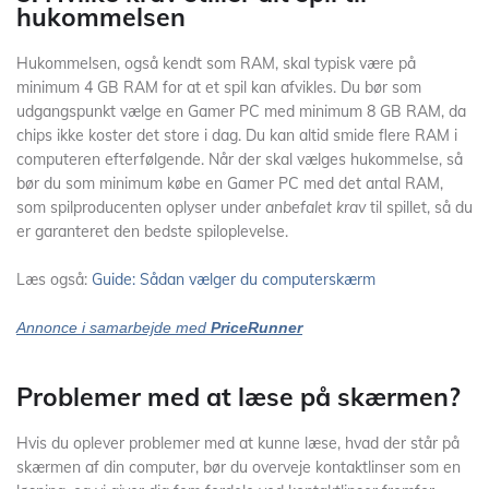
hukommelsen
Hukommelsen, også kendt som RAM, skal typisk være på
minimum 4 GB RAM for at et spil kan afvikles. Du bør som
udgangspunkt vælge en Gamer PC med minimum 8 GB RAM, da
chips ikke koster det store i dag. Du kan altid smide flere RAM i
computeren efterfølgende. Når der skal vælges hukommelse, så
bør du som minimum købe en Gamer PC med det antal RAM,
som spilproducenten oplyser under
anbefalet krav
til spillet, så du
er garanteret den bedste spiloplevelse.
Læs også:
Guide: Sådan vælger du computerskærm
Annonce i samarbejde med
PriceRunner
Problemer med at læse på skærmen?
Hvis du oplever problemer med at kunne læse, hvad der står på
skærmen af din computer, bør du overveje kontaktlinser som en