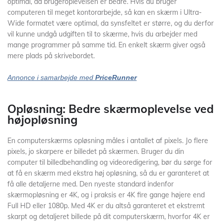
optimal, da brugeroplevelsen er bedre. Hvis du bruger
computeren til meget kontorarbejde, så kan en skærm i Ultra-
Wide formatet være optimal, da synsfeltet er større, og du derfor
vil kunne undgå udgiften til to skærme, hvis du arbejder med
mange programmer på samme tid. En enkelt skærm giver også
mere plads på skrivebordet.
Annonce i samarbejde med
PriceRunner
Opløsning: Bedre skærmoplevelse ved
højopløsning
En computerskærms opløsning måles i antallet af pixels. Jo flere
pixels, jo skarpere er billedet på skærmen. Bruger du din
computer til billedbehandling og videoredigering, bør du sørge for
at få en skærm med ekstra høj opløsning, så du er garanteret at
få alle detaljerne med. Den nyeste standard indenfor
skærmopløsning er 4K, og i praksis er 4K fire gange højere end
Full HD eller 1080p. Med 4K er du altså garanteret et ekstremt
skarpt og detaljeret billede på dit computerskærm, hvorfor 4K er