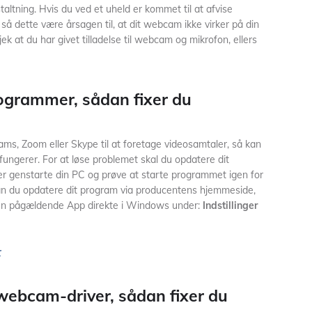
altning. Hvis du ved et uheld er kommet til at afvise
så dette være årsagen til, at dit webcam ikke virker på din
ek at du har givet tilladelse til webcam og mikrofon, ellers
rogrammer, sådan fixer du
ams, Zoom eller Skype til at foretage videosamtaler, så kan
fungerer. For at løse problemet skal du opdatere dit
er genstarte din PC og prøve at starte programmet igen for
kan du opdatere dit program via producentens hjemmeside,
 den pågældende App direkte i Windows under:
Indstillinger
r
webcam-driver, sådan fixer du