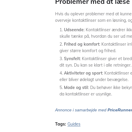
Problemer med at læse
Hvis du oplever problemer med at kunne 
overveje kontaktlinser som en løsning, og 
Udseende
: Kontaktlinser ændrer ik
skulle tænke på, hvordan du ser ud med
Frihed og komfort
: Kontaktlinser irr
giver større komfort og frihed.
Synsfelt
: Kontaktlinser giver et br
dit syn. Du kan se klart i alle retninger.
Aktiviteter og sport
: Kontaktlinser e
eller bliver ødelagt under bevægelse.
Mode og stil
: Du behøver ikke bekymr
da kontaktlinser er usynlige.
Annonce i samarbejde med
PriceRunne
Tags:
Guides