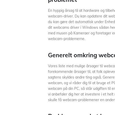
En hyppig årsag til at hardware og tilbe
webcam-driver. Du kan opdatere dit web
du kan gøre det automatisk under Enheds
dit webcams driver i Windows sådan he
med musen på Kameraer og foretager en 
webcam-problemerne.
Generelt omkring web
Vores liste med mulige årsager til webc
forekommende årsager til, at folk ople
sagtens skyldes andre ting også. Generel
webcam, og vi råder dig til at bruge et P
webcam på din PC, så står udgiften til e
vi anbefaler dig her at investere i et helt
skulle få webcam-problemener en anden