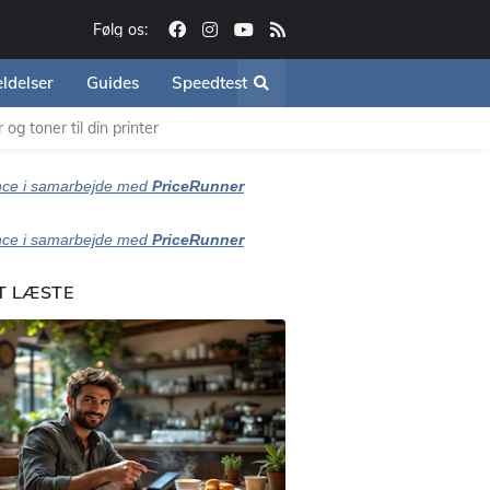
Følg os:
ldelser
Guides
Speedtest
og toner til din printer
ce i samarbejde med
PriceRunner
ce i samarbejde med
PriceRunner
T LÆSTE