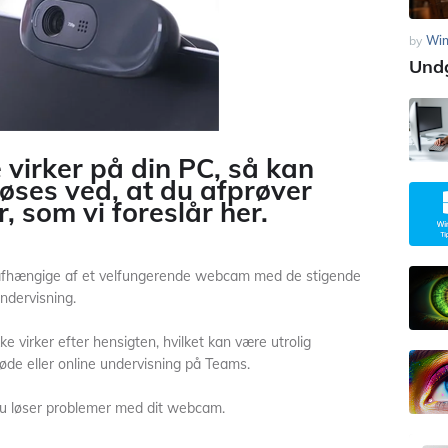
by
Wi
Undg
 virker på din PC, så kan
øses ved, at du afprøver
, som vi foreslår her.
 afhængige af et velfungerende webcam med de stigende
ndervisning.
ke virker efter hensigten, hvilket kan være utrolig
møde eller online undervisning på Teams.
du løser problemer med dit webcam.