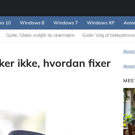
s 10
Windows 8
Windows 7
Windows XP
Anme
Guide: Sådan undgår du skærmøjne
Guide: Valg af blækpatroner 
Annon
er ikke, hvordan fixer
Annon
MES