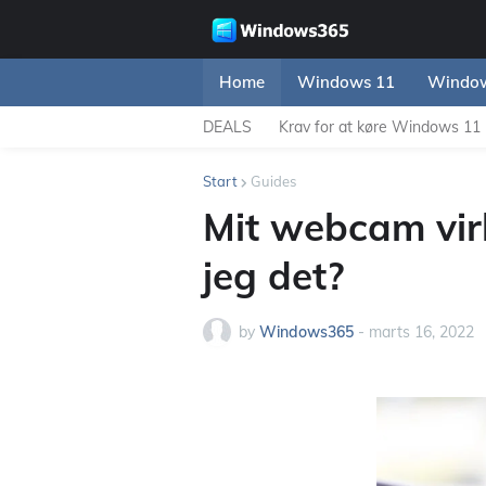
Home
Windows 11
Window
DEALS
Krav for at køre Windows 11
Start
Guides
Mit webcam virk
jeg det?
by
Windows365
-
marts 16, 2022