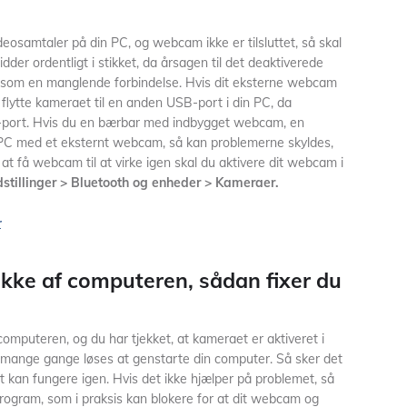
deosamtaler på din PC, og webcam ikke er tilsluttet, så skal
dder ordentligt i stikket, da årsagen til det deaktiverede
om en manglende forbindelse. Hvis dit eksterne webcam
 flytte kameraet til en anden USB-port i din PC, da
-port. Hvis du en bærbar med indbygget webcam, en
C med et eksternt webcam, så kan problemerne skyldes,
at få webcam til at virke igen skal du aktivere dit webcam i
dstillinger > Bluetooth og enheder > Kameraer.
r
ikke af computeren, sådan fixer du
computeren, og du har tjekket, at kameraet er aktiveret i
nge gange løses at genstarte din computer. Så sker det
t kan fungere igen. Hvis det ikke hjælper på problemet, så
usprogram, som i praksis kan blokere for at dit webcam og