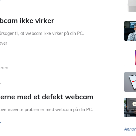
r
ebcam ikke virker
årsager til, at webcam ikke virker på din PC.
over
eren
r
merne med et defekt webcam
se ovennævnte problemer med webcam på din PC.
r
Annon