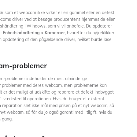
hør som et webcam ikke virker er en gammel eller en defekt
cams driver ved at besøge producentens hjemmeside eller
håndtering i Windows, som vi vil anbefale. Du opdaterer
r:
Enhedshåndtering > Kameraer
, hvorefter du højreklikker
opdatering af den pågældende driver, hvilket burde løse
cam-problemer
am-problemer indeholder de mest almindelige
ver problemer med deres webcam, men problemerne kan
t er det muligt at udskifte og reparere et defekt indbygget
C-værksted til operationen. Hvis du bruger et eksternt
n reparation slet ikke mål med prisen på et nyt webcam, så
 nyt webcam, så får du jo også garanti med i tilgift, hvis du
 gang.