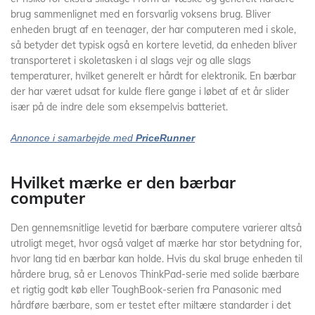
brug sammenlignet med en forsvarlig voksens brug. Bliver
enheden brugt af en teenager, der har computeren med i skole,
så betyder det typisk også en kortere levetid, da enheden bliver
transporteret i skoletasken i al slags vejr og alle slags
temperaturer, hvilket generelt er hårdt for elektronik. En bærbar
der har været udsat for kulde flere gange i løbet af et år slider
især på de indre dele som eksempelvis batteriet.
Annonce i samarbejde med
PriceRunner
Hvilket mærke er den bærbar
computer
Den gennemsnitlige levetid for bærbare computere varierer altså
utroligt meget, hvor også valget af mærke har stor betydning for,
hvor lang tid en bærbar kan holde. Hvis du skal bruge enheden til
hårdere brug, så er Lenovos ThinkPad-serie med solide bærbare
et rigtig godt køb eller ToughBook-serien fra Panasonic med
hårdføre bærbare, som er testet efter miltære standarder i det