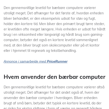
Den gennemsnitlige levetid for bærbare computere varierer
utroligt meget. Det afhænger for det første af, hvordan enheden
bliver behandlet, er den eksempelvis udsat for støv og fugt,
holder den kortere tid. Men bliver den primært brugt tørre steder,
er levetiden ofte meget længere. Hvis enheden er udsat for hårdt
brug i en virksomhed eller langvarigt og hårdt brug som gaming-
computer, betyder det også en kortere levetid sammenlignet
med, at den bliver brugt som skolecomputer eller på et kontor
eller i hjemmet til regneark og tekstbehandling.
Annonce i samarbejde med
PriceRunner
Hvem anvender den bærbar computer
Den gennemsnitlige levetid for bærbare computere varierer altså
utroligt meget. Det afhænger for det andet også af, hvem der
anvender den bærbar computer i hverdagen. Bliver enheden
brugt af små børn, betyder det typisk en kortere levetid, da der
er risiko for ekstra slidtage i form af væske og generelt hårdere