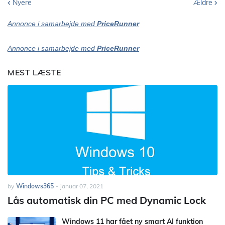
Nyere
Ældre
Annonce i samarbejde med
PriceRunner
Annonce i samarbejde med
PriceRunner
MEST LÆSTE
by
Windows365
-
januar 07, 2021
Lås automatisk din PC med Dynamic Lock
Windows 11 har fået ny smart AI funktion