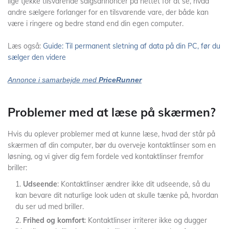
lige tjekke tilsvarende salgsannoncer på nettet for at se, hvad
andre sælgere forlanger for en tilsvarende vare, der både kan
være i ringere og bedre stand end din egen computer.
Læs også:
Guide: Til permanent sletning af data på din PC, før du
sælger den videre
Annonce i samarbejde med
PriceRunner
Problemer med at læse på skærmen?
Hvis du oplever problemer med at kunne læse, hvad der står på
skærmen af din computer, bør du overveje kontaktlinser som en
løsning, og vi giver dig fem fordele ved kontaktlinser fremfor
briller:
Udseende
: Kontaktlinser ændrer ikke dit udseende, så du
kan bevare dit naturlige look uden at skulle tænke på, hvordan
du ser ud med briller.
Frihed og komfort
: Kontaktlinser irriterer ikke og dugger