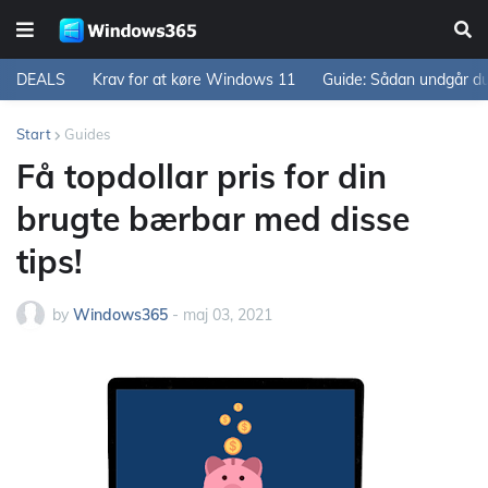
DEALS
Krav for at køre Windows 11
Guide: Sådan undgår d
Start
Guides
Få topdollar pris for din
brugte bærbar med disse
tips!
by
Windows365
-
maj 03, 2021