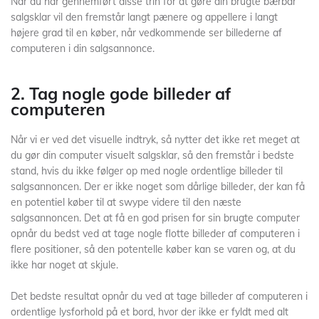
Når du har gennemført disse trin for at gøre din brugte bærbar
salgsklar vil den fremstår langt pænere og appellere i langt
højere grad til en køber, når vedkommende ser billederne af
computeren i din salgsannonce.
2. Tag nogle gode billeder af
computeren
Når vi er ved det visuelle indtryk, så nytter det ikke ret meget at
du gør din computer visuelt salgsklar, så den fremstår i bedste
stand, hvis du ikke følger op med nogle ordentlige billeder til
salgsannoncen. Der er ikke noget som dårlige billeder, der kan få
en potentiel køber til at swype videre til den næste
salgsannoncen. Det at få en god prisen for sin brugte computer
opnår du bedst ved at tage nogle flotte billeder af computeren i
flere positioner, så den potentelle køber kan se varen og, at du
ikke har noget at skjule.
Det bedste resultat opnår du ved at tage billeder af computeren i
ordentlige lysforhold på et bord, hvor der ikke er fyldt med alt