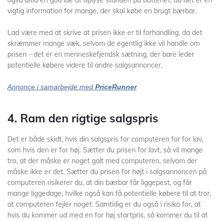
også altid en god ide at oplyse standen på batteriet, da det er en
vigtig information for mange, der skal købe en brugt bærbar.
Lad være med at skrive at prisen ikke er til forhandling, da det
skræmmer mange væk, selvom de egentlig ikke vil handle om
prisen - det er en menneskefjendsk sætning, der bare leder
potentielle købere videre til andre salgsannoncer.
Annonce i samarbejde med
PriceRunner
4. Ram den rigtige salgspris
Det er både skidt, hvis din salgspris for computeren for for lav,
som hvis den er for høj. Sætter du prisen for lavt, så vil mange
tro, at der måske er noget galt med computeren, selvom der
måske ikke er det. Sætter du prisen for højt i salgsannoncen på
computeren risikerer du, at din bærbar får liggepest, og får
mange liggedage, hvilke også kan få potentielle købere til at tror,
at computeren fejler noget. Samtidig er du også i risiko for, at
hvis du kommer ud med en for høj startpris, så kommer du til at