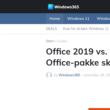
Home
Windows 11
Window
DEALS
Krav for at køre Windows 11
Start
Guides
Office 2019 vs.
Office-pakke s
by
Windows365
-
november 26, 2