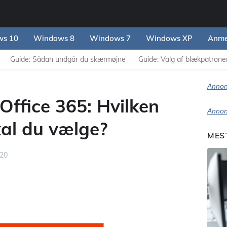
s 10
Windows 8
Windows 7
Windows XP
Anme
Guide: Sådan undgår du skærmøjne
Guide: Valg af blækpatroner 
Annon
 Office 365: Hvilken
Annon
kal du vælge?
MES
020