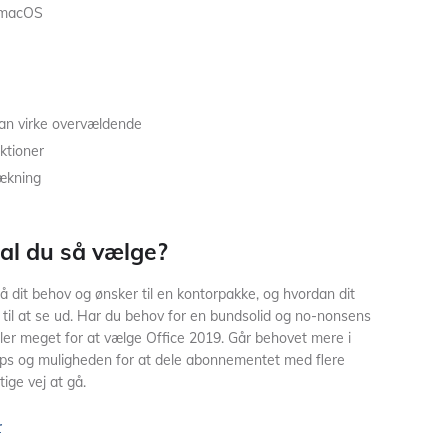
g macOS
an virke overvældende
ktioner
ækning
al du så vælge?
 dit behov og ønsker til en kontorpakke, og hvordan dit
il at se ud. Har du behov for en bundsolid og no-nonsens
aler meget for at vælge Office 2019. Går behovet mere i
Apps og muligheden for at dele abonnementet med flere
ige vej at gå.
r