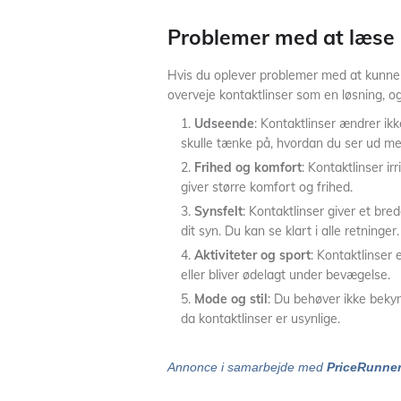
Problemer med at læse
Hvis du oplever problemer med at kunne 
overveje kontaktlinser som en løsning, og 
Udseende
: Kontaktlinser ændrer ik
skulle tænke på, hvordan du ser ud med
Frihed og komfort
: Kontaktlinser irr
giver større komfort og frihed.
Synsfelt
: Kontaktlinser giver et br
dit syn. Du kan se klart i alle retninger.
Aktiviteter og sport
: Kontaktlinser e
eller bliver ødelagt under bevægelse.
Mode og stil
: Du behøver ikke bekymr
da kontaktlinser er usynlige.
Annonce i samarbejde med
PriceRunne