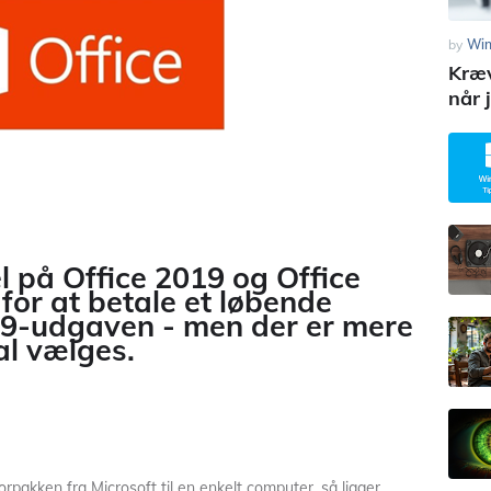
by
Wi
Kræv
når 
l på Office 2019 og Office
 for at betale et løbende
9-udgaven - men der er mere
al vælges.
rpakken fra Microsoft til en enkelt computer, så ligger