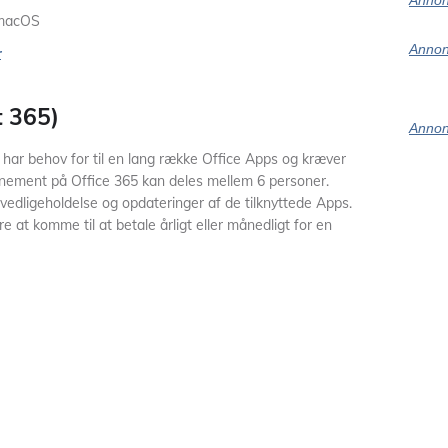
Annon
 macOS
Annon
r
t 365)
Annon
r har behov for til en lang række Office Apps og kræver
nnement på Office 365 kan deles mellem 6 personer.
vedligeholdelse og opdateringer af de tilknyttede Apps.
e at komme til at betale årligt eller månedligt for en