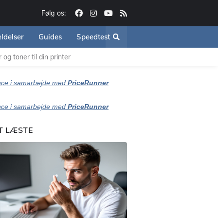
Følg os:
ldelser
Guides
Speedtest
og toner til din printer
ce i samarbejde med
PriceRunner
ce i samarbejde med
PriceRunner
T LÆSTE