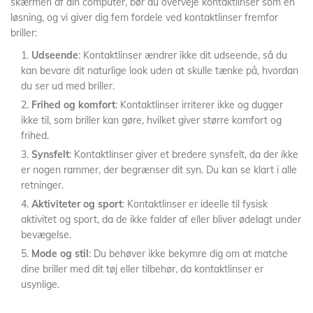
skærmen af din computer, bør du overveje kontaktlinser som en
løsning, og vi giver dig fem fordele ved kontaktlinser fremfor
briller:
Udseende
: Kontaktlinser ændrer ikke dit udseende, så du
kan bevare dit naturlige look uden at skulle tænke på, hvordan
du ser ud med briller.
Frihed og komfort
: Kontaktlinser irriterer ikke og dugger
ikke til, som briller kan gøre, hvilket giver større komfort og
frihed.
Synsfelt
: Kontaktlinser giver et bredere synsfelt, da der ikke
er nogen rammer, der begrænser dit syn. Du kan se klart i alle
retninger.
Aktiviteter og sport
: Kontaktlinser er ideelle til fysisk
aktivitet og sport, da de ikke falder af eller bliver ødelagt under
bevægelse.
Mode og stil
: Du behøver ikke bekymre dig om at matche
dine briller med dit tøj eller tilbehør, da kontaktlinser er
usynlige.