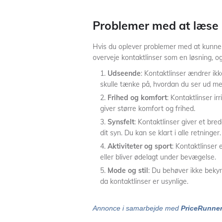
Problemer med at læse
Hvis du oplever problemer med at kunne 
overveje kontaktlinser som en løsning, og 
Udseende
: Kontaktlinser ændrer ik
skulle tænke på, hvordan du ser ud med
Frihed og komfort
: Kontaktlinser irr
giver større komfort og frihed.
Synsfelt
: Kontaktlinser giver et br
dit syn. Du kan se klart i alle retninger.
Aktiviteter og sport
: Kontaktlinser e
eller bliver ødelagt under bevægelse.
Mode og stil
: Du behøver ikke bekymr
da kontaktlinser er usynlige.
Annonce i samarbejde med
PriceRunne