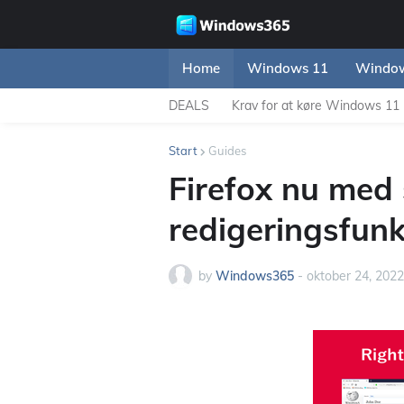
Home
Windows 11
Window
DEALS
Krav for at køre Windows 11
Start
Guides
Firefox nu med
redigeringsfunk
by
Windows365
-
oktober 24, 2022