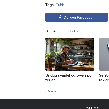
Tags:
Guides
Del den Facebook
RELATED POSTS
Undgå svindel og tyveri på
Se Yo
ferien
rekla
Nyere
OM OS