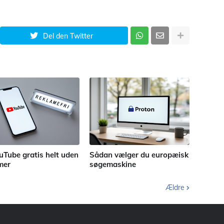
Del den Twitter
uTube gratis helt uden
Sådan vælger du europæisk
mer
søgemaskine
Ældre