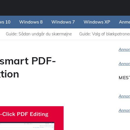
s 10
Windows 8
Windows 7
Windows XP
Anme
Guide: Sådan undgår du skærmøjne
Guide: Valg af blækpatroner 
Annon
 smart PDF-
Annon
tion
MES
Annon
Annon