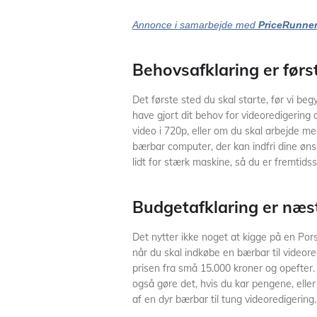
Annonce i samarbejde med
PriceRunne
Behovsafklaring er først
Det første sted du skal starte, før vi beg
have gjort dit behov for videoredigering 
video i 720p, eller om du skal arbejde me
bærbar computer, der kan indfri dine øn
lidt for stærk maskine, så du er fremtids
Budgetafklaring er næst
Det nytter ikke noget at kigge på en Por
når du skal indkøbe en bærbar til videore
prisen fra små 15.000 kroner og opefter.
også gøre det, hvis du kar pengene, eller
af en dyr bærbar til tung videoredigering.