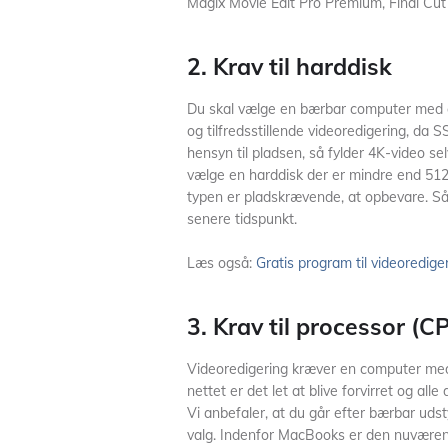
Magix Movie Edit Pro Premium, Final Cut
2. Krav til harddisk
Du skal vælge en bærbar computer med e
og tilfredsstillende videoredigering, d
hensyn til pladsen, så fylder 4K-video se
vælge en harddisk der er mindre end 512GB
typen er pladskrævende, at opbevare. Så 
senere tidspunkt.
Læs også:
Gratis program til videoredige
3. Krav til processor (C
Videoredigering kræver en computer med 
nettet er det let at blive forvirret og al
Vi anbefaler, at du går efter bærbar udsty
valg. Indenfor MacBooks er den nuvær