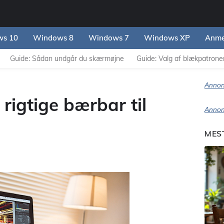
s 10
Windows 8
Windows 7
Windows XP
Anme
Guide: Sådan undgår du skærmøjne
Guide: Valg af blækpatroner 
Annon
rigtige bærbar til
Annon
MES