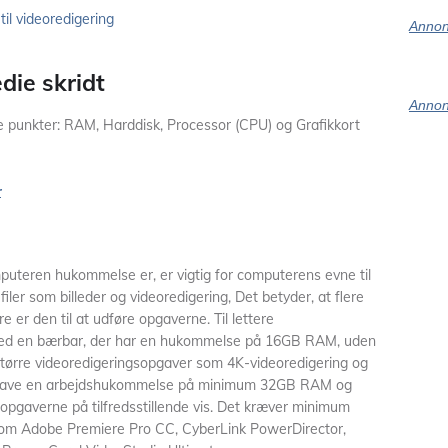
il videoredigering
Annon
die skridt
Annon
re punkter: RAM, Harddisk, Processor (CPU) og Grafikkort
r
uteren hukommelse er, er vigtig for computerens evne til
filer som billeder og videoredigering, Det betyder, at flere
 er den til at udføre opgaverne. Til lettere
med en bærbar, der har en hukommelse på 16GB RAM, uden
 større videoredigeringsopgaver som 4K-videoredigering og
 have en arbejdshukommelse på minimum 32GB RAM og
opgaverne på tilfredsstillende vis. Det kræver minimum
m Adobe Premiere Pro CC, CyberLink PowerDirector,