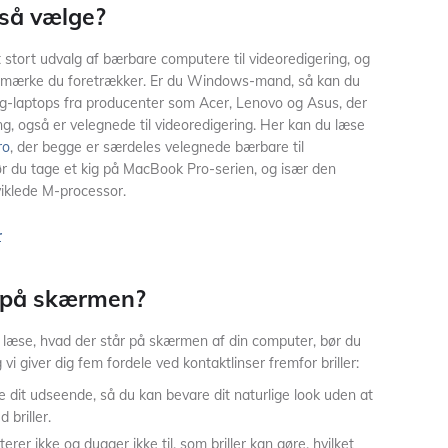
 så vælge?
stort udvalg af bærbare computere til videoredigering, og
et mærke du foretrækker. Er du Windows-mand, så kan du
g-laptops fra producenter som Acer, Lenovo og Asus, der
ng, også er velegnede til videoredigering. Her kan du læse
ro
, der begge er særdeles velegnede bærbare til
ør du tage et kig på MacBook Pro-serien, og især den
iklede M-processor.
r
 på skærmen?
læse, hvad der står på skærmen af din computer, bør du
vi giver dig fem fordele ved kontaktlinser fremfor briller:
ke dit udseende, så du kan bevare dit naturlige look uden at
 briller.
iterer ikke og dugger ikke til, som briller kan gøre, hvilket