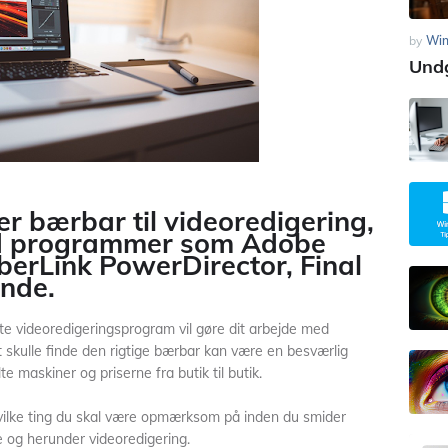
by
Wi
Undg
r bærbar til videoredigering,
ed programmer som Adobe
berLink PowerDirector, Final
ende.
te videoredigeringsprogram vil gøre dit arbejde med
skulle finde den rigtige bærbar kan være en besværlig
te maskiner og priserne fra butik til butik.
 hvilke ting du skal være opmærksom på inden du smider
e og herunder videoredigering.