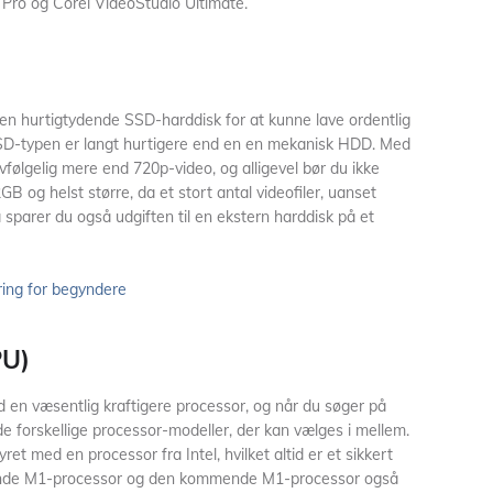
 Pro og Corel VideoStudio Ultimate.
n hurtigtydende SSD-harddisk for at kunne lave ordentlig
a SSD-typen er langt hurtigere end en en mekanisk HDD. Med
lvfølgelig mere end 720p-video, og alligevel bør du ikke
 og helst større, da et stort antal videofiler, uanset
sparer du også udgiften til en ekstern harddisk på et
ring for begyndere
PU)
en væsentlig kraftigere processor, og når du søger på
le de forskellige processor-modeller, der kan vælges i mellem.
ret med en processor fra Intel, hvilket altid er et sikkert
ende M1-processor og den kommende M1-processor også