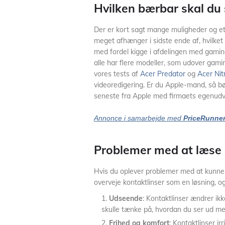
Hvilken bærbar skal du
Der er kort sagt mange muligheder og et 
meget afhænger i sidste ende af, hvilk
med fordel kigge i afdelingen med gamin
alle har flere modeller, som udover gami
vores tests af
Acer Predator
og
Acer Nit
videoredigering. Er du Apple-mand, så b
seneste fra Apple med firmaets egenudv
Annonce i samarbejde med
PriceRunne
Problemer med at læse
Hvis du oplever problemer med at kunne 
overveje kontaktlinser som en løsning, og 
Udseende
: Kontaktlinser ændrer ik
skulle tænke på, hvordan du ser ud med
Frihed og komfort
: Kontaktlinser irr