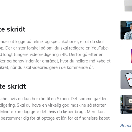
r
e skridt
ynder at kigge på teknik og specifikationer, er at du skal
op. Der er stor forskel på om, du skal redigere en YouTube-
d langt tungere videoredigering i 4K. Derfor gå efter en
sker og behov indenfor området, hvor du hellere må købe et
sikret, når du skal videoredigere i de kommende år.
e skridt
sche, hvis du kun har råd til en Skoda. Det samme gælder,
digering. Skal du have en virkelig god maskine så starter
 Mindre kan dog gøre det, hvis du køber brugt. Mere kan
 bestemmer dig for at optage et lån for at finansiere købet
Annon