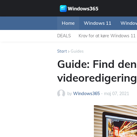
Home
Windows 11
Window
DEALS
Krav for at køre Windows 11
Start
Guides
Guide: Find den 
videoredigering
by
Windows365
-
maj 07, 2021