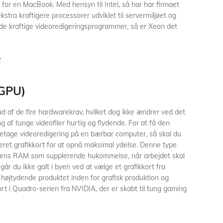
 for en MacBook. Med hensyn til Intel, så har har firmaet
stra kraftigere processorer udviklet til servermiljøet og
 de kraftige videoredigeringsprogrammer, så er Xeon det
r
(GPU)
ud af de fire hardwarekrav, hvilket dog ikke ændrer ved det
ng af tunge videofiler hurtig og flydende. For at få den
etage videoredigering på en bærbar computer, så skal du
eret grafikkort for at opnå maksimal ydelse. Denne type
erens RAM som supplerende hukommelse, når arbejdet skal
går du ikke galt i byen ved at vælge et grafikkort fra
højtydende produktet inden for grafisk produktion og
t i Quadro-serien fra NVIDIA, der er skabt til tung gaming