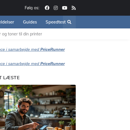
Følg os:
ldelser
Guides
Speedtest
og toner til din printer
ce i samarbejde med
PriceRunner
ce i samarbejde med
PriceRunner
T LÆSTE