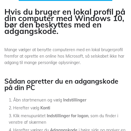
Hvis du bruger en lokal profil på
din computer med Windows 10,
bør den beskyttes med en
adgangskode.
Mange vælger at benytte computeren med en lokal brugerprofil
fremfor at oprette en online hos Microsoft, så selskabet ikke har
adgang til mange personlige oplysninger.
Sådan opretter du en adgangskode
på din PC
Åbn startmenuen og vælg
Indstillinger
Herefter vælg
Konti
Klik menupunktet
Indstillinger for logon
, som du finder i
venstre af skærmen
Herefter vælger du
Adgangskode
i højre side og angiver en