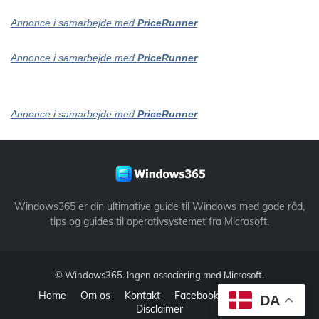
Annonce i samarbejde med
PriceRunner
Annonce i samarbejde med
PriceRunner
Annonce i samarbejde med
PriceRunner
Windows365 er din ultimative guide til Windows med gode råd,
tips og guides til operativsystemet fra Microsoft.
©
Windows365
. Ingen associering med Microsoft.
Home
Om os
Kontakt
Facebook
Datapolitik
DA
Disclaimer