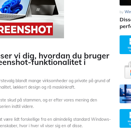
by
Wi
Diss
perf
iser vi dig, hvordan du bruger
enshot-funktionalitet i
rstevalg blandt mange virksomheder og private på grund af
litet, lækkert design og rå maskinkraft.
ste skud på stammen, og er efter vores mening den
rien indtil videre.
være lidt forskellige fra en almindelig standard Windows-
skaber, hvor i hver vil viser sig en af disse.