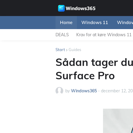
Home
Windows 11
Window
DEALS
Krav for at køre Windows 11
Start
Guides
Sådan tager du
Surface Pro
by
Windows365
-
december 12, 2