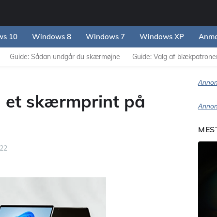
s 10
Windows 8
Windows 7
Windows XP
Anme
Guide: Sådan undgår du skærmøjne
Guide: Valg af blækpatroner 
Annon
 et skærmprint på
Annon
MES
022