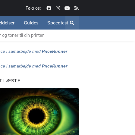
Følg os:
ldelser
Guides
Speedtest
og toner til din printer
ce i samarbejde med
PriceRunner
ce i samarbejde med
PriceRunner
T LÆSTE