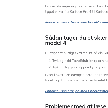
I vores lille vejleding viser viser vi, hv
tippet virker fra Surface Pro 4 til Surfa
Annonce i samarbejde med
PriceRunne
Sådan tager du et skærm
model 4
Du tager et hurtigt skærmprint på din Su
Tryk og hold
Tænd/sluk-knappen
ne
Tryk hurtigt på knappen
Lydstyrke
Lyset i skærmen dæmpes herefter kortvar
taget, og du finder det herefter billede
Annonce i samarbejde med
PriceRunne
Problemer med at læse