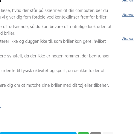
Annon
læse, hvad der står på skærmen af din computer, bør du
Annon
vi giver dig fem fordele ved kontaktlinser fremfor briller:
ke dit udseende, så du kan bevare dit naturlige look uden at
 briller.
Annon
iterer ikke og dugger ikke til, som briller kan gøre, hvilket
edere synsfelt, da der ikke er nogen rammer, der begrænser
r ideelle til fysisk aktivitet og sport, da de ikke falder af
e dig om at matche dine briller med dit tøj eller tilbehør,
r