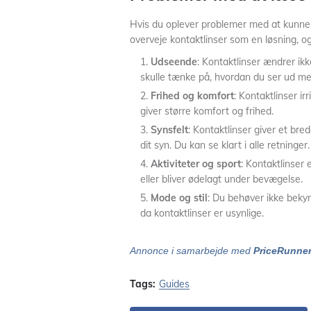
Hvis du oplever problemer med at kunne 
overveje kontaktlinser som en løsning, og 
Udseende
: Kontaktlinser ændrer ik
skulle tænke på, hvordan du ser ud med
Frihed og komfort
: Kontaktlinser irr
giver større komfort og frihed.
Synsfelt
: Kontaktlinser giver et br
dit syn. Du kan se klart i alle retninger.
Aktiviteter og sport
: Kontaktlinser e
eller bliver ødelagt under bevægelse.
Mode og stil
: Du behøver ikke bekymr
da kontaktlinser er usynlige.
Annonce i samarbejde med
PriceRunne
Tags:
Guides