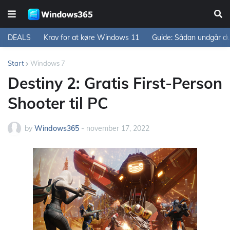
DEALS
Krav for at køre Windows 11
Guide: Sådan undgår d
Start
Windows 7
Destiny 2: Gratis First-Person
Shooter til PC
by
Windows365
-
november 17, 2022