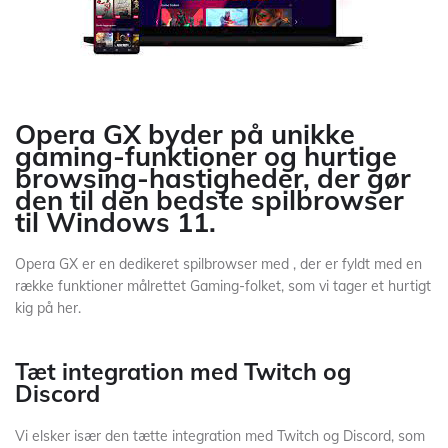
Opera GX byder på unikke
gaming-funktioner og hurtige
browsing-hastigheder, der gør
den til den bedste spilbrowser
til Windows 11.
Opera GX er en dedikeret spilbrowser med , der er fyldt med en
række funktioner målrettet Gaming-folket, som vi tager et hurtigt
kig på her.
Tæt integration med Twitch og
Discord
Vi elsker især den tætte integration med Twitch og Discord, som