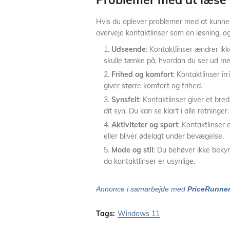
Hvis du oplever problemer med at kunne 
overveje kontaktlinser som en løsning, og 
Udseende
: Kontaktlinser ændrer ik
skulle tænke på, hvordan du ser ud med
Frihed og komfort
: Kontaktlinser irr
giver større komfort og frihed.
Synsfelt
: Kontaktlinser giver et br
dit syn. Du kan se klart i alle retninger.
Aktiviteter og sport
: Kontaktlinser e
eller bliver ødelagt under bevægelse.
Mode og stil
: Du behøver ikke bekymr
da kontaktlinser er usynlige.
Annonce i samarbejde med
PriceRunne
Tags:
Windows 11