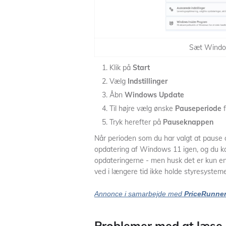
Sæt Windo
Klik på
Start
Vælg
Indstillinger
Åbn
Windows Update
Til højre vælg ønske
Pauseperiode
f
Tryk herefter på
Pauseknappen
Når perioden som du har valgt at pause o
opdatering af Windows 11 igen, og du ka
opdateringerne - men husk det er kun en
ved i længere tid ikke holde styresystem
Annonce i samarbejde med
PriceRunne
Problemer med at læse