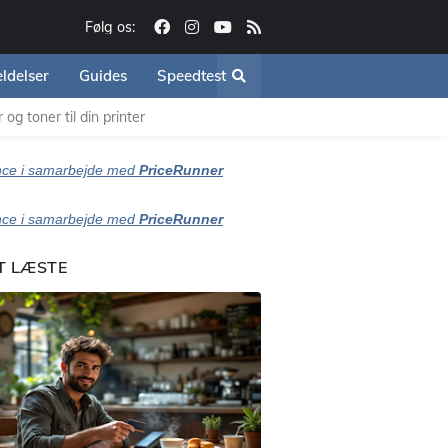
Følg os:
ldelser
Guides
Speedtest
og toner til din printer
ce i samarbejde med
PriceRunner
ce i samarbejde med
PriceRunner
T LÆSTE