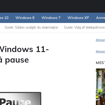
s 10
Windows 8
Windows 7
Windows XP
Anme
Guide: Sådan undgår du skærmøjne
Guide: Valg af blækpatroner 
Annon
Windows 11-
Annon
å pause
MES