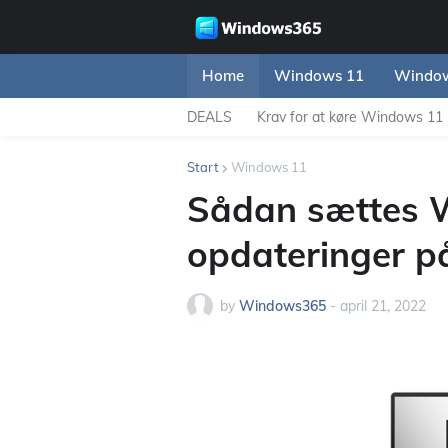
Home
Windows 11
Window
DEALS
Krav for at køre Windows 11
Start
Windows 11
Sådan sættes 
opdateringer p
by
Windows365
-
april 21, 2022