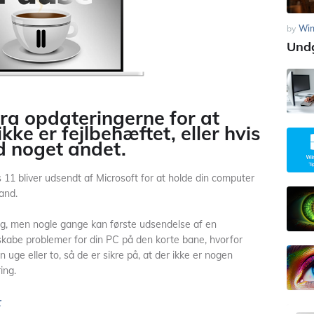
by
Wi
Undg
ra opdateringerne for at
kke er fejlbehæftet, eller hvis
d noget andet.
1 bliver udsendt af Microsoft for at holde din computer
and.
ng, men nogle gange kan første udsendelse af en
 skabe problemer for din PC på den korte bane, hvorfor
 uge eller to, så de er sikre på, at der ikke er nogen
ing.
r