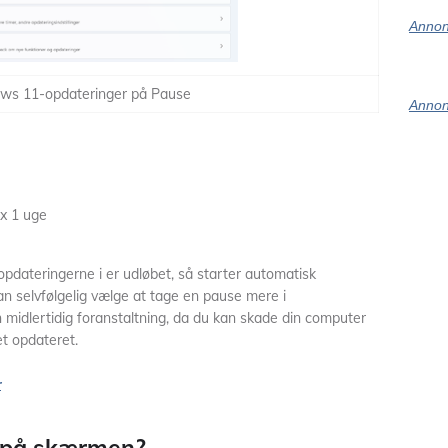
Annon
ws 11-opdateringer på Pause
Annon
x 1 uge
pdateringerne i er udløbet, så starter automatisk
n selvfølgelig vælge at tage en pause mere i
 midlertidig foranstaltning, da du kan skade din computer
et opdateret.
r
 på skærmen?