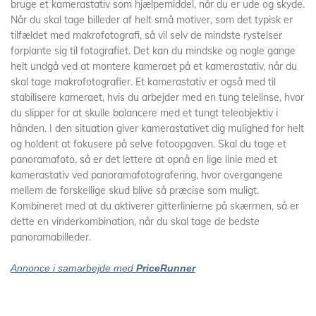
bruge et kamerastativ som hjælpemiddel, når du er ude og skyde.
Når du skal tage billeder af helt små motiver, som det typisk er
tilfældet med makrofotografi, så vil selv de mindste rystelser
forplante sig til fotografiet. Det kan du mindske og nogle gange
helt undgå ved at montere kameraet på et kamerastativ, når du
skal tage makrofotografier. Et kamerastativ er også med til
stabilisere kameraet, hvis du arbejder med en tung telelinse, hvor
du slipper for at skulle balancere med et tungt teleobjektiv i
hånden. I den situation giver kamerastativet dig mulighed for helt
og holdent at fokusere på selve fotoopgaven. Skal du tage et
panoramafoto, så er det lettere at opnå en lige linie med et
kamerastativ ved panoramafotografering, hvor overgangene
mellem de forskellige skud blive så præcise som muligt.
Kombineret med at du aktiverer gitterlinierne på skærmen, så er
dette en vinderkombination, når du skal tage de bedste
panoramabilleder.
Annonce i samarbejde med
PriceRunner