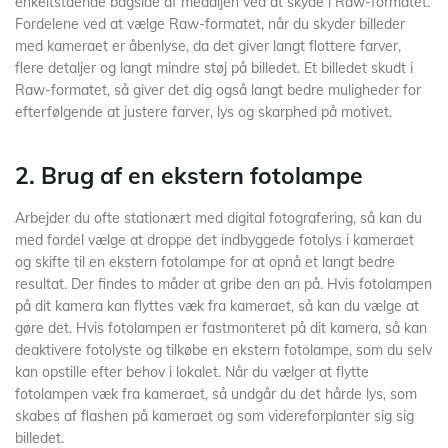
enkeltstående bagside af medaljen ved at skyde i Raw-formatet.
Fordelene ved at vælge Raw-formatet, når du skyder billeder
med kameraet er åbenlyse, da det giver langt flottere farver,
flere detaljer og langt mindre støj på billedet. Et billedet skudt i
Raw-formatet, så giver det dig også langt bedre muligheder for
efterfølgende at justere farver, lys og skarphed på motivet.
2. Brug af en ekstern fotolampe
Arbejder du ofte stationært med digital fotografering, så kan du
med fordel vælge at droppe det indbyggede fotolys i kameraet
og skifte til en ekstern fotolampe for at opnå et langt bedre
resultat. Der findes to måder at gribe den an på. Hvis fotolampen
på dit kamera kan flyttes væk fra kameraet, så kan du vælge at
gøre det. Hvis fotolampen er fastmonteret på dit kamera, så kan
deaktivere fotolyste og tilkøbe en ekstern fotolampe, som du selv
kan opstille efter behov i lokalet. Når du vælger at flytte
fotolampen væk fra kameraet, så undgår du det hårde lys, som
skabes af flashen på kameraet og som videreforplanter sig sig
billedet.