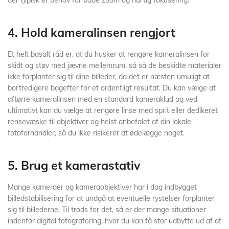
der typisk er behov for både zoom og hurtig fokusering.
4. Hold kameralinsen rengjort
Et helt basalt råd er, at du husker at rengøre kameralinsen for
skidt og støv med jævne mellemrum, så så de beskidte materialer
ikke forplanter sig til dine billeder, da det er næsten umuligt at
bortredigere bagefter for et ordentligt resultat. Du kan vælge at
aftørre kameralinsen med en standard kameraklud og ved
ultimativt kan du vælge at rengøre linse med sprit eller dedikeret
rensevæske til objektiver og helst anbefalet af din lokale
fotoforhandler, så du ikke risikerer at ødelægge noget.
5. Brug et kamerastativ
Mange kameraer og kameraobjektiver har i dag indbygget
billedstabilisering for at undgå at eventuelle rystelser forplanter
sig til billederne. Til trods for det, så er der mange situationer
indenfor digital fotografering, hvor du kan få stor udbytte ud af at