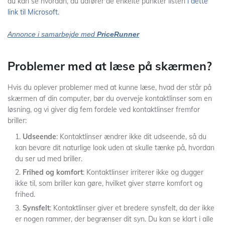
du kan se hvordan, du udfører de enkelte punkter listen
i dette
link til Microsoft.
Annonce i samarbejde med
PriceRunner
Problemer med at læse på skærmen?
Hvis du oplever problemer med at kunne læse, hvad der står på
skærmen af din computer, bør du overveje kontaktlinser som en
løsning, og vi giver dig fem fordele ved kontaktlinser fremfor
briller:
Udseende
: Kontaktlinser ændrer ikke dit udseende, så du
kan bevare dit naturlige look uden at skulle tænke på, hvordan
du ser ud med briller.
Frihed og komfort
: Kontaktlinser irriterer ikke og dugger
ikke til, som briller kan gøre, hvilket giver større komfort og
frihed.
Synsfelt
: Kontaktlinser giver et bredere synsfelt, da der ikke
er nogen rammer, der begrænser dit syn. Du kan se klart i alle