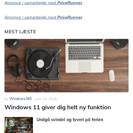
Annonce i samarbejde med
PriceRunner
Annonce i samarbejde med
PriceRunner
MEST LÆSTE
by
Windows365
-
juni 24, 2026
Windows 11 giver dig helt ny funktion
Undgå svindel og tyveri på ferien