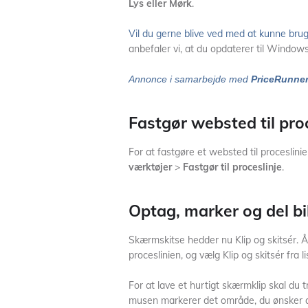
Lys eller Mørk
.
Vil du gerne blive ved med at kunne br
anbefaler vi, at du opdaterer til Windows
Annonce i samarbejde med
PriceRunne
Fastgør websted til pro
For at fastgøre et websted til proceslini
værktøjer
>
Fastgør til proceslinje
.
Optag, marker og del bi
Skærmskitse hedder nu Klip og skitsér. Åb
proceslinien, og vælg Klip og skitsér fra li
For at lave et hurtigt skærmklip skal du 
musen markerer det område, du ønsker a