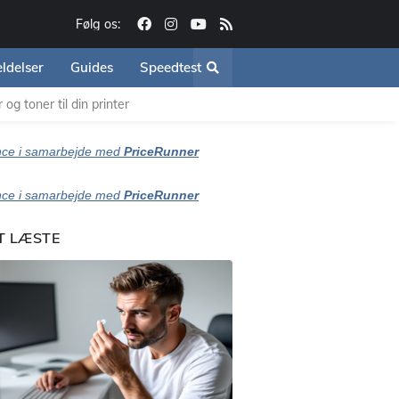
Følg os:
ldelser
Guides
Speedtest
og toner til din printer
ce i samarbejde med
PriceRunner
ce i samarbejde med
PriceRunner
T LÆSTE