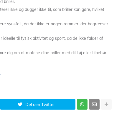
 briller.
iterer ikke og dugger ikke til, som briller kan gøre, hvilket
edere synsfelt, da der ikke er nogen rammer, der begrænser
r ideelle til fysisk aktivitet og sport, da de ikke falder af
e dig om at matche dine briller med dit tøj eller tilbehør,
r
Del den Twitter