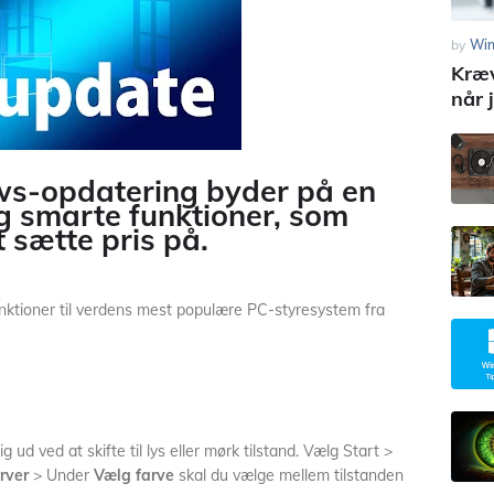
by
Wi
Kræv
når 
s-opdatering byder på en
g smarte funktioner, som
 sætte pris på.
nktioner til verdens mest populære PC-styresystem fra
sig ud ved at skifte til lys eller mørk tilstand. Vælg Start >
rver
> Under
Vælg farve
skal du vælge mellem tilstanden