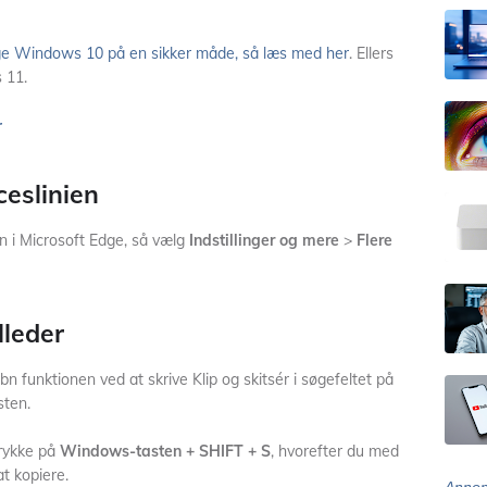
uge Windows 10 på en sikker måde, så læs med her
. Ellers
 11.
r
ceslinien
en i Microsoft Edge, så vælg
Indstillinger og mere
>
Flere
lleder
n funktionen ved at skrive Klip og skitsér i søgefeltet på
sten.
trykke på
Windows-tasten + SHIFT + S
, hvorefter du med
t kopiere.