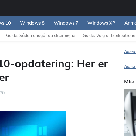
s 10
Windows 8
Windows 7
Windows XP
Anme
Guide: Sådan undgår du skærmøjne
Guide: Valg af blækpatroner 
Annon
0-opdatering: Her er
Annon
er
MES
020