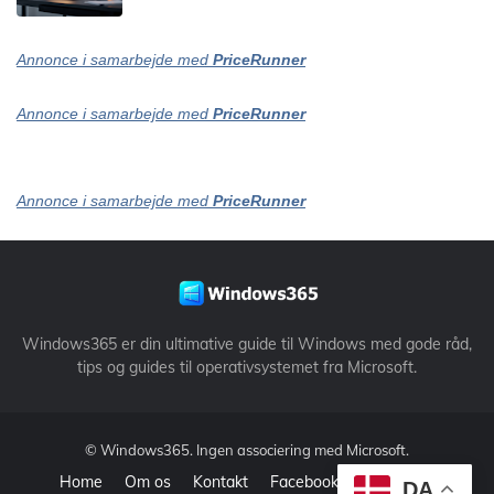
Annonce i samarbejde med
PriceRunner
Annonce i samarbejde med
PriceRunner
Annonce i samarbejde med
PriceRunner
Windows365 er din ultimative guide til Windows med gode råd,
tips og guides til operativsystemet fra Microsoft.
©
Windows365
. Ingen associering med Microsoft.
Home
Om os
Kontakt
Facebook
Datapolitik
DA