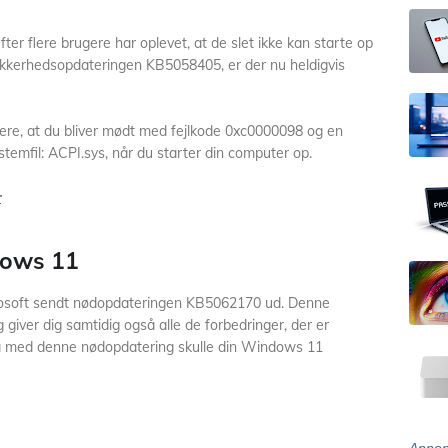
ter flere brugere har oplevet, at de slet ikke kan starte op
sikkerhedsopdateringen KB5058405, er der nu heldigvis
kere, at du bliver mødt med fejlkode 0xc0000098 og en
emfil: ACPI.sys, når du starter din computer op.
r
dows 11
icrosoft sendt nødopdateringen KB5062170 ud. Denne
g giver dig samtidig også alle de forbedringer, der er
Så med denne nødopdatering skulle din Windows 11