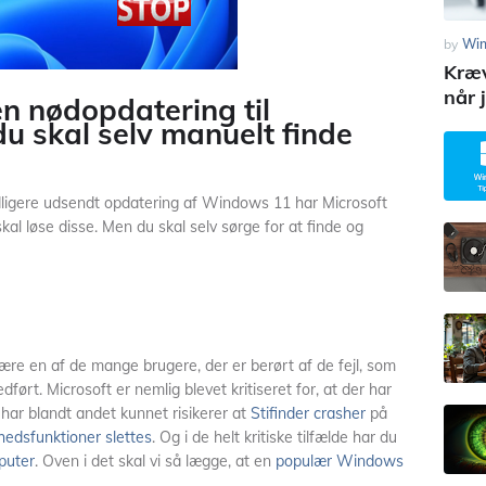
by
Wi
Kræv
når 
en nødopdatering til
 skal selv manuelt finde
tidligere udsendt opdatering af Windows 11 har Microsoft
al løse disse. Men du skal selv sørge for at finde og
e en af de mange brugere, der er berørt af de fejl, som
rt. Microsoft er nemlig blevet kritiseret for, at der har
 har blandt andet kunnet risikerer at
Stifinder crasher
på
rhedsfunktioner slettes
. Og i de helt kritiske tilfælde har du
mputer
. Oven i det skal vi så lægge, at en
populær Windows