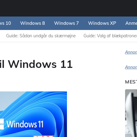
s 10
Windows 8
Windows 7
Windows XP
Anme
Guide: Sådan undgår du skærmøjne
Guide: Valg af blækpatroner 
Annon
il Windows 11
Annon
MES