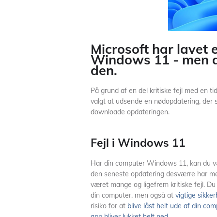
Microsoft har lavet 
Windows 11 - men du
den.
På grund af en del kritiske fejl med en 
valgt at udsende en nødopdatering, der sk
downloade opdateringen.
Fejl i Windows 11
Har din computer Windows 11, kan du vær
den seneste opdatering desværre har medfø
været mange og ligefrem kritiske fejl. Du
din computer, men også at
vigtige sikke
risiko for at
blive låst helt ude af din co
app bliver lukket helt ned
.