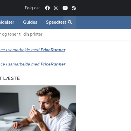
Følg os:
ldelser
Guides
Speedtest
og toner til din printer
ce i samarbejde med
PriceRunner
ce i samarbejde med
PriceRunner
T LÆSTE