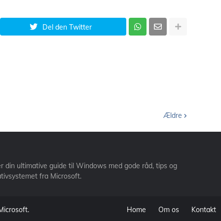
Del den Twitter
Ældre
din ultimative guide til Windows med gode råd, tips og
ativsystemet fra Microsoft.
Microsoft.
Home
Om os
Kontakt