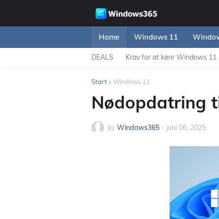
Home
Windows 11
Window
DEALS
Krav for at køre Windows 11
Start
Windows 11
Nødopdatring t
by
Windows365
-
juni 06, 2025