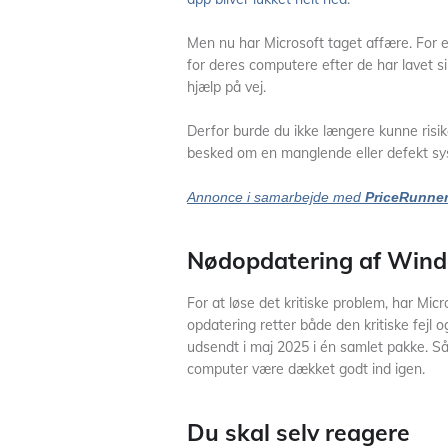
Men nu har Microsoft taget affære. For ef
for deres computere efter de har lavet 
hjælp på vej.
Derfor burde du ikke længere kunne risi
besked om en manglende eller defekt syst
Annonce i samarbejde med
PriceRunne
Nødopdatering af Win
For at løse det kritiske problem, har M
opdatering retter både den kritiske fejl o
udsendt i maj 2025 i én samlet pakke. 
computer være dækket godt ind igen.
Du skal selv reagere