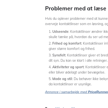
Problemer med at læse
Hvis du oplever problemer med at kunne 
overveje kontaktlinser som en løsning, og 
Udseende
: Kontaktlinser ændrer ik
skulle tænke på, hvordan du ser ud med
Frihed og komfort
: Kontaktlinser irr
giver større komfort og frihed.
Synsfelt
: Kontaktlinser giver et br
dit syn. Du kan se klart i alle retninger.
Aktiviteter og sport
: Kontaktlinser e
eller bliver ødelagt under bevægelse.
Mode og stil
: Du behøver ikke bekymr
da kontaktlinser er usynlige.
Annonce i samarbejde med
PriceRunne