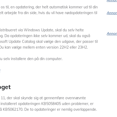
Annon
 os til, en opdatering, der helt automatisk kommer ud til din
 arbejde fra din side, hvis du vil have nødopdateringen til
Annon
distribueret via Windows Update, skal du selv helte
Annon
g. Da opdateringen ikke selv kommer ud, skal du også
soft Update Catalog skal vælge den udgave, der passer til
 Du kan vælge mellem enten version 22H2 eller 23H2.
du selv installere den på din computer.
r
oget
s 11, der skal skynde sig at gennemføre ovennævnte
e installeret opdateringen KB5058405 uden problemer, er
 på KB5062170. De to opdateringer er nemlig overlappende.