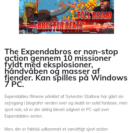
The Expendabros er non-stop
action gennem 10 missioner
fyldt med eksplosioner,
håndvåben og masser af
fjender. Kan spilles på Windows
7 PC.
Expendables filmene udviklet af Sylvester Stallone har gået sin
sejrsgang i biografer verden over og skabt en solid fanbase, men
sjovt nok, så er der aldrig blevet udgivet et PC-spil over
Expendables-serien.
Men, der er faktisk udkommet et vanvittigt sjovt action