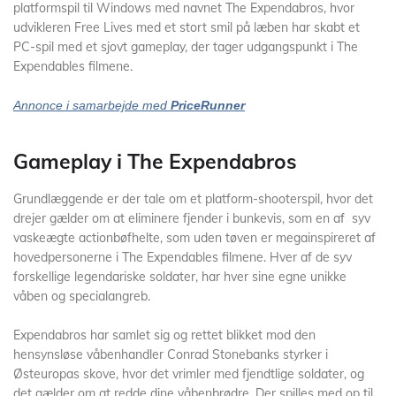
platformspil til Windows med navnet The Expendabros, hvor
udvikleren Free Lives med et stort smil på læben har skabt et
PC-spil med et sjovt gameplay, der tager udgangspunkt i The
Expendables filmene.
Annonce i samarbejde med
PriceRunner
Gameplay i The Expendabros
Grundlæggende er der tale om et platform-shooterspil, hvor det
drejer gælder om at eliminere fjender i bunkevis, som en af syv
vaskeægte actionbøfhelte, som uden tøven er megainspireret af
hovedpersonerne i The Expendables filmene. Hver af de syv
forskellige legendariske soldater, har hver sine egne unikke
våben og specialangreb.
Expendabros har samlet sig og rettet blikket mod den
hensynsløse våbenhandler Conrad Stonebanks styrker i
Østeuropas skove, hvor det vrimler med fjendtlige soldater, og
det gælder om at redde dine våbenbrødre. Der spilles med op til