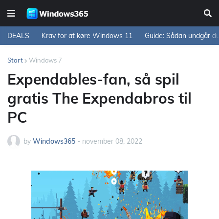
DEALS
Krav for at køre Windows 11
Guide: Sådan undgår d
Start
Windows 7
Expendables-fan, så spil
gratis The Expendabros til
PC
by
Windows365
-
november 08, 2022