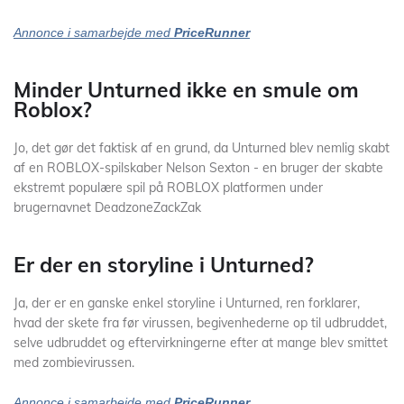
Annonce i samarbejde med
PriceRunner
Minder Unturned ikke en smule om
Roblox?
Jo, det gør det faktisk af en grund, da Unturned blev nemlig skabt
af en ROBLOX-spilskaber Nelson Sexton - en bruger der skabte
ekstremt populære spil på ROBLOX platformen under
brugernavnet DeadzoneZackZak
Er der en storyline i Unturned?
Ja, der er en ganske enkel storyline i Unturned, ren forklarer,
hvad der skete fra før virussen, begivenhederne op til udbruddet,
selve udbruddet og eftervirkningerne efter at mange blev smittet
med zombievirussen.
Annonce i samarbejde med
PriceRunner