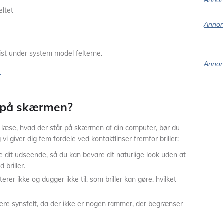
Annon
ltet
Annon
ist under system model felterne.
Annon
r
 på skærmen?
læse, hvad der står på skærmen af din computer, bør du
vi giver dig fem fordele ved kontaktlinser fremfor briller:
ke dit udseende, så du kan bevare dit naturlige look uden at
 briller.
iterer ikke og dugger ikke til, som briller kan gøre, hvilket
edere synsfelt, da der ikke er nogen rammer, der begrænser