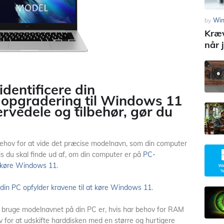
by
Wi
Kræv
når 
identificere din
opgradering til Windows 11
servedele og tilbehør, gør du
 behov for at vide det præcise modelnavn, som din computer
vis du skal finde ud af, om din computer er på
PC-
n køre Windows 11
.
 din PC opfylder kravene til at køre Windows 11
.
lle bruge modelnavnet på din PC er, hvis har behov for RAM
v for at udskifte harddisken med en større og hurtigere