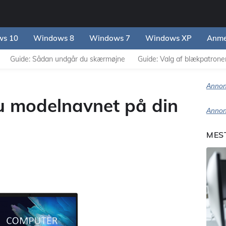
s 10
Windows 8
Windows 7
Windows XP
Anme
Guide: Sådan undgår du skærmøjne
Guide: Valg af blækpatroner 
Annon
u modelnavnet på din
Annon
MES