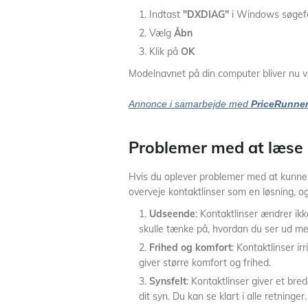
Indtast
"DXDIAG"
i Windows søgefe
Vælg
Åbn
Klik på
OK
Modelnavnet på din computer bliver nu v
Annonce i samarbejde med
PriceRunne
Problemer med at læse
Hvis du oplever problemer med at kunne 
overveje kontaktlinser som en løsning, og 
Udseende
: Kontaktlinser ændrer ik
skulle tænke på, hvordan du ser ud med
Frihed og komfort
: Kontaktlinser irr
giver større komfort og frihed.
Synsfelt
: Kontaktlinser giver et br
dit syn. Du kan se klart i alle retninger.