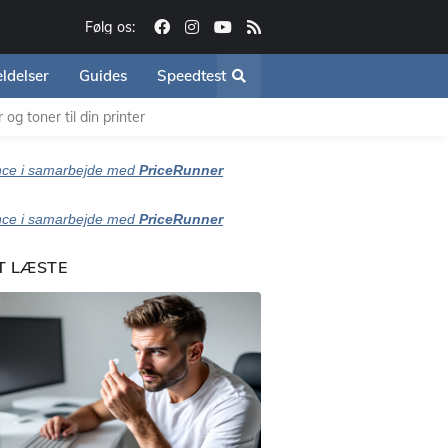
Følg os:
ldelser
Guides
Speedtest
og toner til din printer
ce i samarbejde med
PriceRunner
ce i samarbejde med
PriceRunner
T LÆSTE