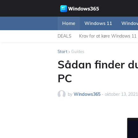
Home
Windows 11
Window
DEALS
Krav for at køre Windows 11
Start
Guides
Sådan finder d
PC
by
Windows365
-
oktober 13, 2021